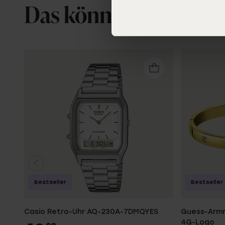
Das könnte dir gefall
Bestseller
Bestseller
Casio Retro-Uhr AQ-230A-7DMQYES
Guess-Armre
4G-Logo