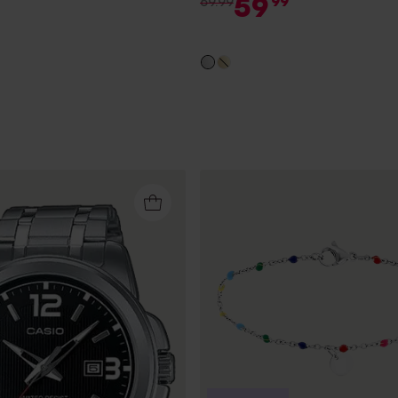
59
99
69.99