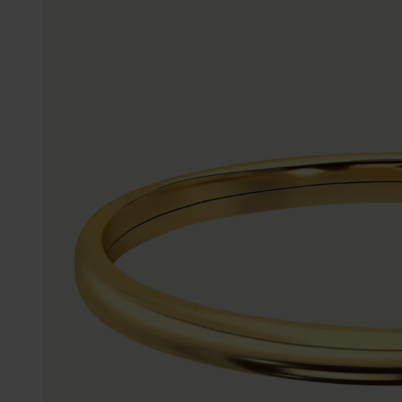
Personalisierter Schmuck
Edelstein
Fußkettchen
Disney
K3
Accessoires