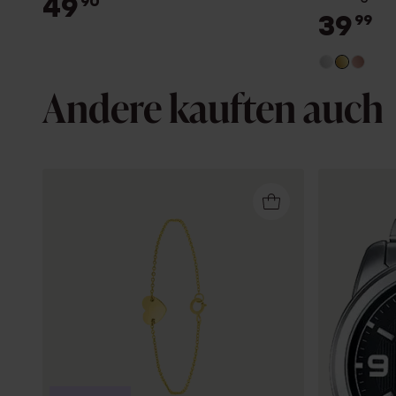
49
90
39
99
Andere kauften auch