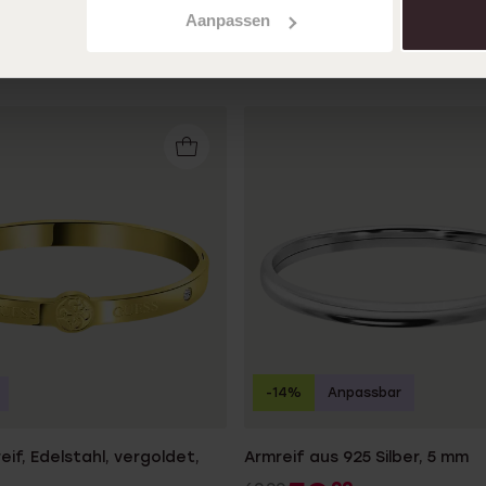
Aanpassen
en
-14%
Anpassbar
if, Edelstahl, vergoldet,
Armreif aus 925 Silber, 5 mm