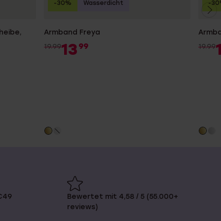
-30%
Wasserdicht
-3
heibe,
Armband Freya
Armb
13
99
19.99
19.99
€49
Bewertet mit 4,58 / 5 (55.000+
reviews)