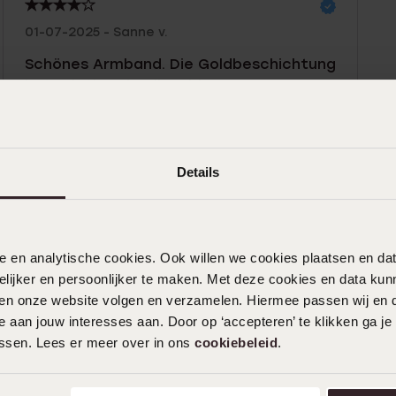
01-07-2025 - Sanne v.
Schönes Armband. Die Goldbeschichtung
hat relativ schnell verblassen.
|
Übersetzt
Original ansehen
Details
10-03-2024 - Haleh K.
Artikel ist fehlerhaft
nele en analytische cookies. Ook willen we cookies plaatsen en 
|
Übersetzt
Original ansehen
ijker en persoonlijker te maken. Met deze cookies en data kunn
iten onze website volgen en verzamelen. Hiermee passen wij en 
Mehr anzeigen
 aan jouw interesses aan. Door op ‘accepteren’ te klikken ga je
assen. Lees er meer over in ons
cookiebeleid
.