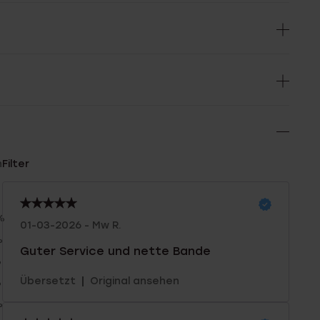
n
Filter
%
01-03-2026 - Mw R.
%
Guter Service und nette Bande
%
|
Übersetzt
Original ansehen
%
%