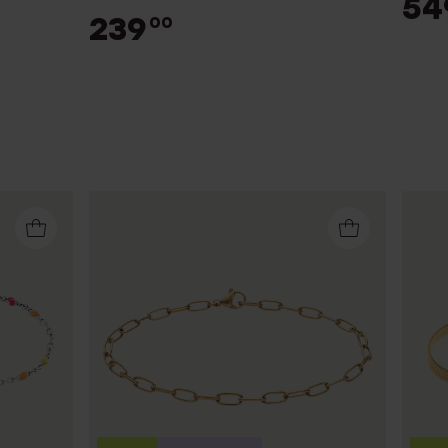
54
239
00