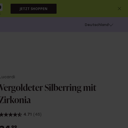
8
JETZT SHOPPEN
c
chießen
Deutschland
Lucardi
Vergoldeter Silberring mit
Zirkonia
4.71
(45)
99