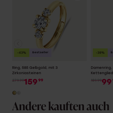
Bestseller
B
-43%
-38%
Ring, 585 Gelbgold, mit 3
Damenring,
Zirkoniasteinen
Kettenglie
159
99
99
279.99
159.99
Andere kauften auch