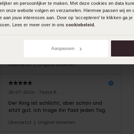
ijker en persoonlijker te maken. Met deze cookies en data kunn
iten onze website volgen en verzamelen. Hiermee passen wij en 
n
Filter
 aan jouw interesses aan. Door op ‘accepteren’ te klikken ga je
assen. Lees er meer over in ons
cookiebeleid
.
0%
27-07-2026 - Jwp L.
%
Aanpassen
Wunderschön
|
Übersetzt
Original ansehen
%
%
25-07-2026 - Tessa B.
Der Ring ist schlicht, aber schön und
sitzt gut. Ich trage ihn fast jeden Tag.
|
Übersetzt
Original ansehen