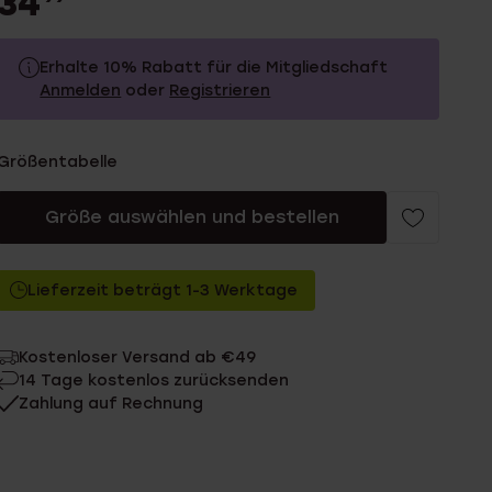
34
Erhalte 10% Rabatt für die Mitgliedschaft
Anmelden
oder
Registrieren
34.99
Ohne Mitgliederrabatt
Größentabelle
31.49
Mit Mitgliederrabatt
Größe auswählen und bestellen
Lieferzeit beträgt 1-3 Werktage
Kostenloser Versand ab €49
14 Tage kostenlos zurücksenden
Zahlung auf Rechnung