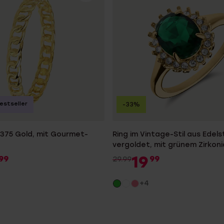
estseller
-33%
 375 Gold, mit Gourmet-
Ring im Vintage-Stil aus Edels
d
vergoldet, mit grünem Zirkoni
19
99
99
29.99
+4