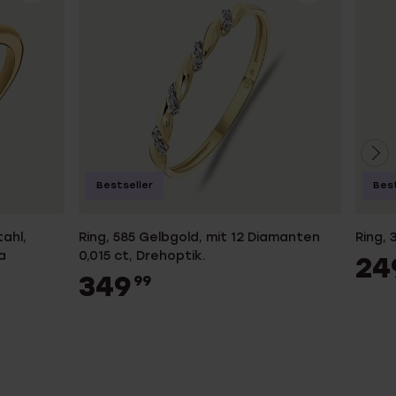
Bestseller
Best
tahl,
Ring, 585 Gelbgold, mit 12 Diamanten
Ring, 
a
0,015 ct, Drehoptik.
24
349
99