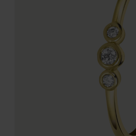
Personalisierter Schmuck
Edelstein
Fußkettchen
Disney
K3
Accessoires