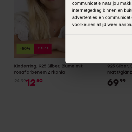
communicatie naar jou makkel
internetgedrag binnen en bu
advertenties en communicatie
voorkeuren altijd weer aanp
2 für 1
-50%
Anpassba
Kinderring, 925 Silber, Blume mit
925 Silber, 
rosafarbenem Zirkonia
matt/glän
12
69
50
99
24.99