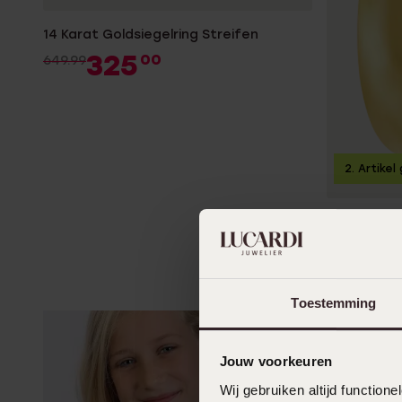
14 Karat Goldsiegelring Streifen
325
00
649.99
2. Artikel
Edelstahl l
59
99
Toestemming
Jouw voorkeuren
Wij gebruiken altijd functio