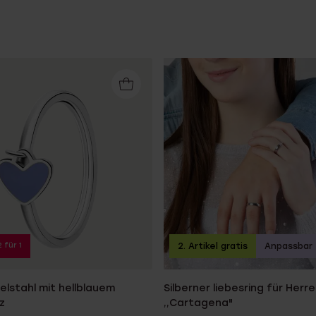
2 für 1
2. Artikel gratis
Anpassbar
elstahl mit hellblauem
Silberner liebesring für Herr
z
,,Cartagena"