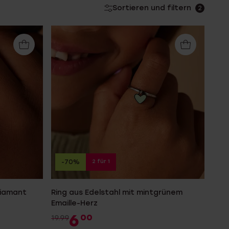
Sortieren und filtern
2
2 für 1
-70%
Diamant
Ring aus Edelstahl mit mintgrünem
Emaille-Herz
6
00
19.99