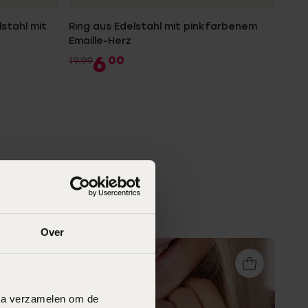
lstahl mit
Ring aus Edelstahl mit pinkfarbenem
Emaille-Herz
6
00
19.99
Over
data verzamelen om de