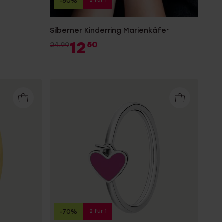
2 für 1
-50%
Silberner Kinderring Marienkäfer
12
50
24.99
2 für 1
-70%