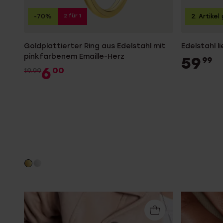
2 für 1
-70%
2. Artikel
Goldplattierter Ring aus Edelstahl mit
Edelstahl l
pinkfarbenem Emaille-Herz
59
99
6
00
19.99