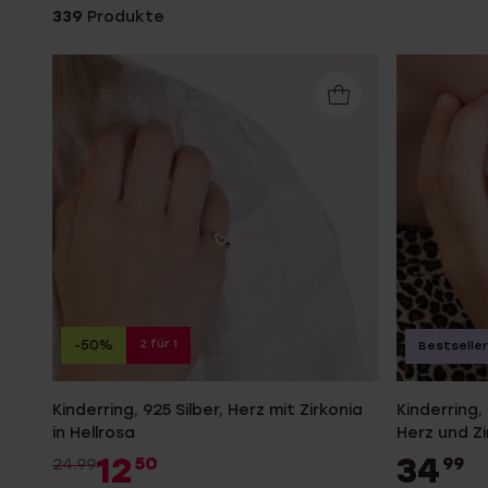
Personalisierter Schmuck
339
Produkte
Edelstein
Fußkettchen
Disney
K3
Accessoires
2 für 1
-50%
Bestseller
Kinderring, 925 Silber, Herz mit Zirkonia
Kinderring,
in Hellrosa
Herz und Zi
12
34
50
99
24.99