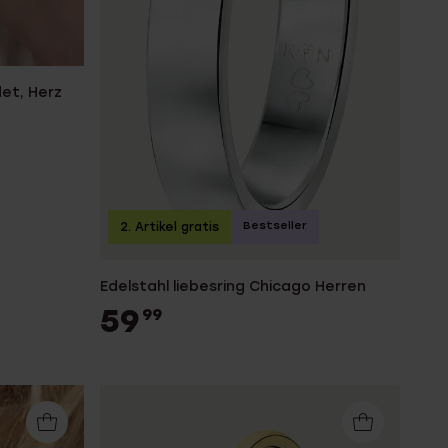
det, Herz
Bestseller
2. Artikel gratis
Edelstahl liebesring Chicago Herren
59
99