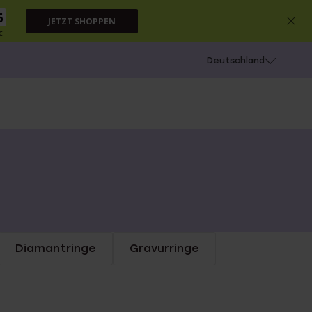
4
JETZT SHOPPEN
c
chießen
Deutschland
Diamantringe
Gravurringe