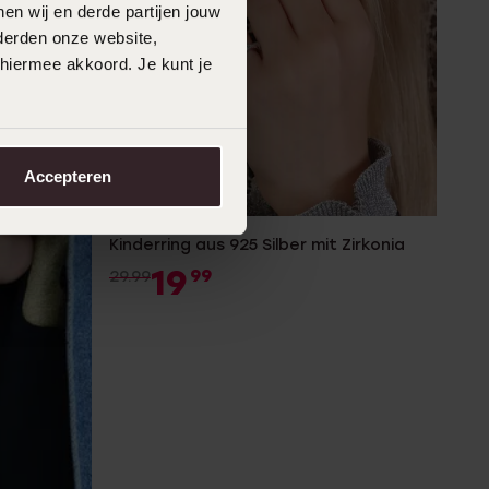
en wij en derde partijen jouw
derden onze website,
 hiermee akkoord. Je kunt je
Accepteren
-33%
Kinderring aus 925 Silber mit Zirkonia
19
99
29.99