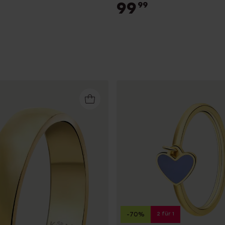
99
99
2 für 1
-70%