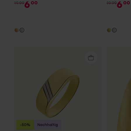
6
6
00
00
19.99
19.99
-50%
Nachhaltig