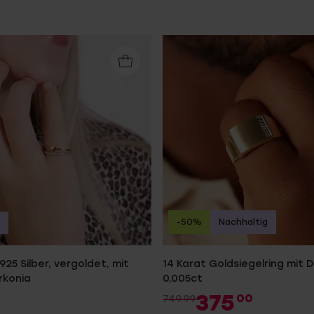
e
Sale
-50%
Nachhaltig
 925 Silber, vergoldet, mit
14 Karat Goldsiegelring mit 
rkonia
0,005ct
375
00
749.99