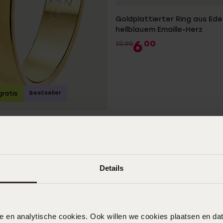
Goldplattierter Ring aus Ede
hellblauem Emaille-Herz
6
00
19.99
Bestseller
 gratis
iebesring Malaga Herren
Details
nele en analytische cookies. Ook willen we cookies plaatsen en 