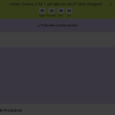
Letzte Chance: 2 für 1 auf alles im SALE* Jetzt shoppen!
01
22
20
55
Tagen
Stunden
Min
Sec
Schnelle Lieferzeiten
You
are
here:
8
Produkte