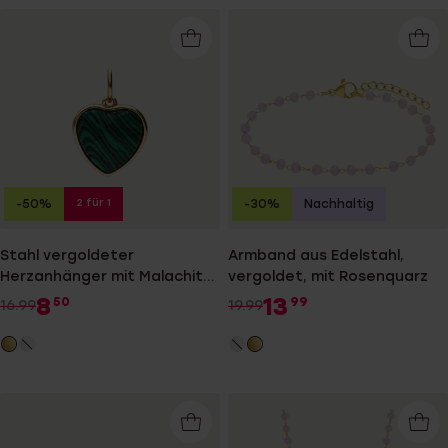
2 für 1
-50%
-30%
Nachhaltig
Stahl vergoldeter
Armband aus Edelstahl,
Herzanhänger mit Malachit
vergoldet, mit Rosenquarz
für Damen
8
13
50
99
16.99
19.99