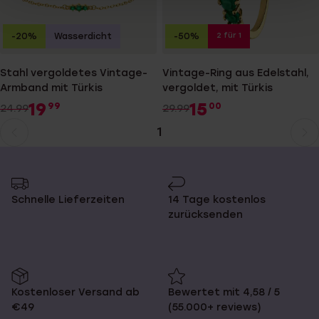
2 für 1
-20%
Wasserdicht
-50%
Stahl vergoldetes Vintage-
Vintage-Ring aus Edelstahl,
Armband mit Türkis
vergoldet, mit Türkis
19
15
99
00
24.99
29.99
1
Aktuelle
Weiter
Seite
zur
Seite
Schnelle Lieferzeiten
14 Tage kostenlos
zurücksenden
Kostenloser Versand ab
Bewertet mit 4,58 / 5
€49
(55.000+ reviews)