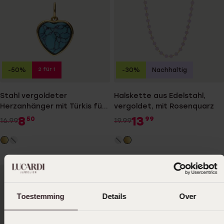
2 für 1
-50%
-30%
Nachhaltig
Stahl vergoldeter
Halskette aus Edelstahl,
Herzanhänger mit Türkis für
vergoldet, mit Rosenquarz
Damen
8
13
50
99
16.99
19.99
Toestemming
Details
Over