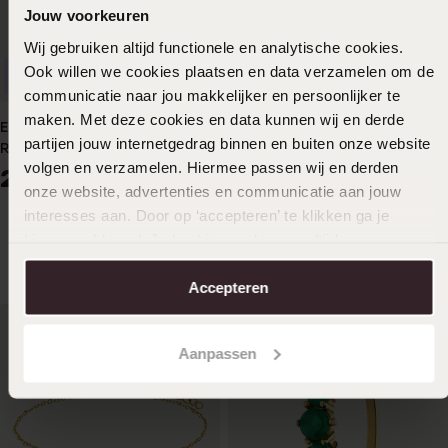
Jouw voorkeuren
Wij gebruiken altijd functionele en analytische cookies.
Ook willen we cookies plaatsen en data verzamelen om de
Nachhaltig
communicatie naar jou makkelijker en persoonlijker te
maken. Met deze cookies en data kunnen wij en derde
Edelstahl-Anhänger-Kette
partijen jouw internetgedrag binnen en buiten onze website
Rosequarz für Damen
-20%
Wasserdicht
volgen en verzamelen. Hiermee passen wij en derden
29
99
onze website, advertenties en communicatie aan jouw
Ohrringe aus Edelstahl,
interesses aan. Door op ‘accepteren’ te klikken ga je
vergoldet, Vintage, Türkis
hiermee akkoord. Je kunt je voorkeuren altijd weer
19
99
24.99
aanpassen. Lees er meer over in ons
cookiebeleid
.
Accepteren
Aanpassen