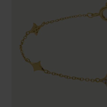
Personalisierter Schmuck
Edelstein
Fußkettchen
Disney
K3
Accessoires