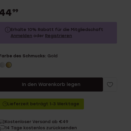
44
99
Erhalte 10% Rabatt für die Mitgliedschaft
Anmelden
oder
Registrieren
44.99
Ohne Mitgliederrabatt
Farbe des Schmucks:
Gold
40.49
Mit Mitgliederrabatt
In den Warenkorb legen
Lieferzeit beträgt 1-3 Werktage
Kostenloser Versand ab €49
14 Tage kostenlos zurücksenden