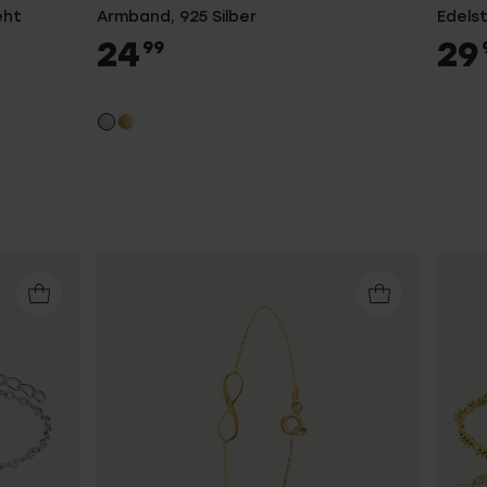
eht
Armband, 925 Silber
Edels
24
29
99