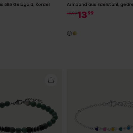
s 585 Gelbgold, Kordel
Armband aus Edelstahl, gedr
13
99
19.99