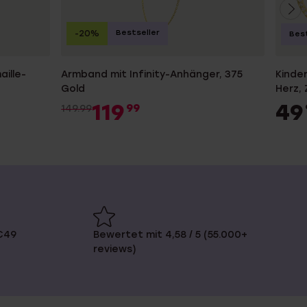
Bestseller
-20%
Best
aille-
Armband mit Infinity-Anhänger, 375
Kinder
Gold
Herz, 
119
49
99
149.99
€49
Bewertet mit 4,58 / 5 (55.000+
reviews)