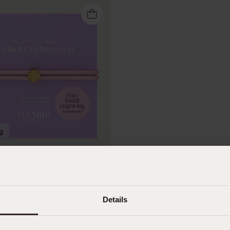
g
Damenarmband mit Kleeblatt
Details