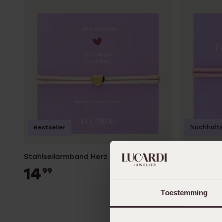
K3
Accessoires
Nachhalti
Bestseller
Stahlseilarmband Herz für Damen
Edelstahl 
14
14
99
99
Toestemming