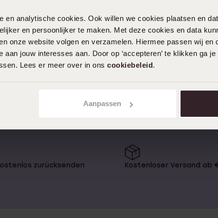
1
nele en analytische cookies. Ook willen we cookies plaatsen en 
as Beste an einem Armband ist,
ijker en persoonlijker te maken. Met deze cookies en data kunn
em Paar Ohrringe, die ganze Zeit
ei Lucardi findest du ein super
iten onze website volgen en verzamelen. Hiermee passen wij en 
ass du zu jedem Outfit und jeder
 aan jouw interesses aan. Door op ‘accepteren’ te klikken ga je
assen. Lees er meer over in ons
cookiebeleid
.
in unserem
Aanpassen
 Leder, Edelstahl oder feines,
nder haben wir Bettelarmbänder mit
kostenlos zurücksenden
Kostenloser Versand ab 
 für die Fashionistas stilvolle
 breiten Gliedern.