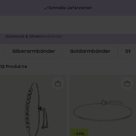
Schnelle Lieferzeiten
You
Schmuck & Uhren
Armbänder
are
Silberarmbänder
Goldarmbänder
Sta
here:
12
Produkte
-33%