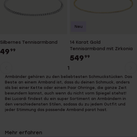
Neu
Silbernes Tennisarmband
14 Karat Gold
Tennisarmband mit Zirkonia
49
99
549
99
1
Aktuelle
Weiter
Armbänder gehören zu den beliebtesten Schmuckstücken. Das
Seite
zur
Beste an einem Armband ist, dass du deinen Schmuck, anders
Seite
als bei einer Kette oder einem Paar Ohrringe, die ganze Zeit
bewundern kannst, auch wenn du nicht vorm Spiegel stehst!
Bei Lucardi findest du ein super Sortiment an Armbändern in
den verschiedensten Stilen, sodass du zu jedem Outfit und
jeder Stimmung das passende Armband parat hast.
Mehr erfahren