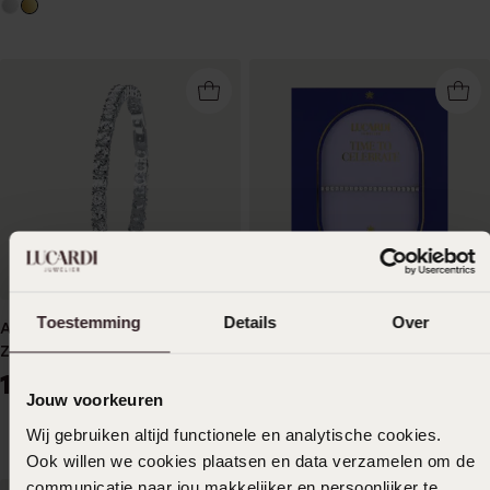
Wasserdicht
Toestemming
Details
Over
Armband, 925 Silber, mit
Tennisarmband aus Edelstahl
Zirkonia
mit Strassbesatz
159
9
99
99
Jouw voorkeuren
Wij gebruiken altijd functionele en analytische cookies.
Ook willen we cookies plaatsen en data verzamelen om de
communicatie naar jou makkelijker en persoonlijker te