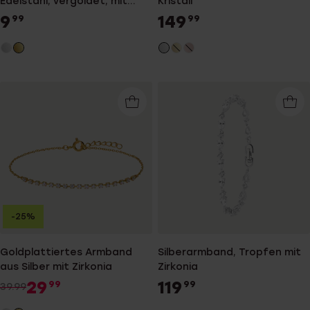
Edelstahl, vergoldet, mit
Kristall
Strassbesatz
9
149
99
99
-25%
Goldplattiertes Armband
Silberarmband, Tropfen mit
aus Silber mit Zirkonia
Zirkonia
29
119
99
99
39.99