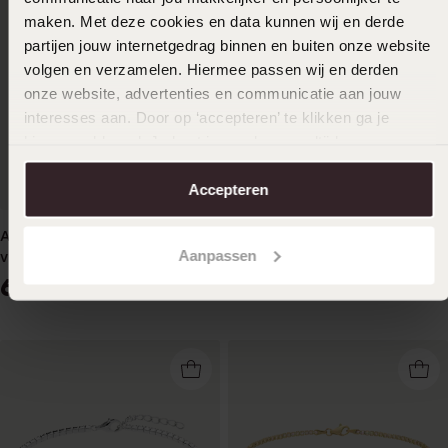
maken. Met deze cookies en data kunnen wij en derde
partijen jouw internetgedrag binnen en buiten onze website
volgen en verzamelen. Hiermee passen wij en derden
onze website, advertenties en communicatie aan jouw
interesses aan. Door op ‘accepteren’ te klikken ga je
hiermee akkoord. Je kunt je voorkeuren altijd weer
aanpassen. Lees er meer over in ons
cookiebeleid
.
Accepteren
Armband, 925 Silber,
Silbernes, vergoldetes
Aanpassen
vergoldet, Kristall, weiß
Tennisarmband
69
59
99
99