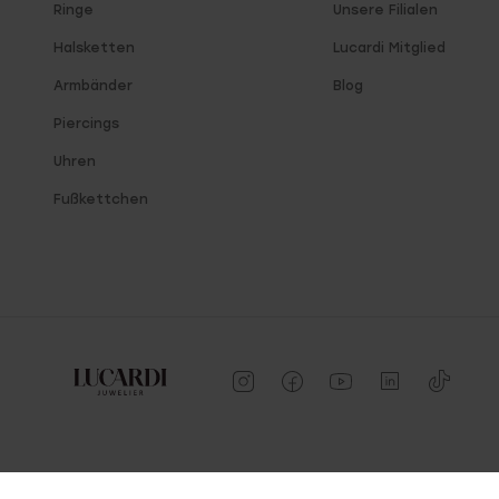
Ringe
Unsere Filialen
Halsketten
Lucardi Mitglied
Armbänder
Blog
Piercings
Uhren
Fußkettchen