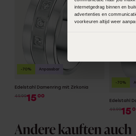
internetgedrag binnen en bu
advertenties en communicatie
voorkeuren altijd weer aanp
-70%
Anpassbar
-70%
A
Edelstahl Damenring mit Zirkonia
15
00
49.99
Edelstahl D
15
0
49.99
Andere kauften auch