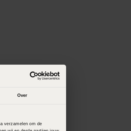
Over
data verzamelen om de
en wij en derde partijen jouw