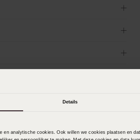
en
Details
nele en analytische cookies. Ook willen we cookies plaatsen en 
ijker en persoonlijker te maken. Met deze cookies en data kunn