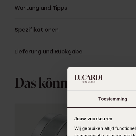
Wartung und Tipps
Spezifikationen
Lieferung und Rückgabe
Das könnte dir gefall
Toestemming
Jouw voorkeuren
Wij gebruiken altijd functio
communicatie naar jou makkel