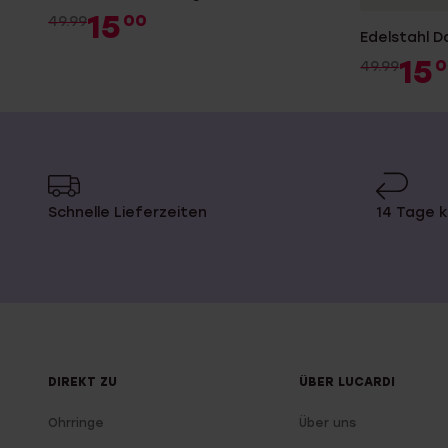
15
00
49.99
Edelstahl D
15
0
49.99
Schnelle Lieferzeiten
14 Tage 
DIREKT ZU
ÜBER LUCARDI
Ohrringe
Über uns