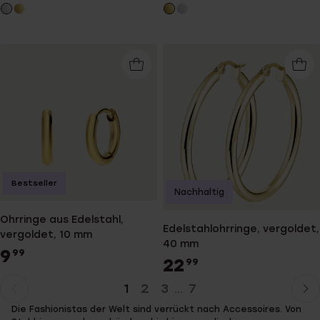
Bestseller
Nachhaltig
Ohrringe aus Edelstahl,
Edelstahlohrringe, vergoldet,
vergoldet, 10 mm
40 mm
9
99
22
99
1
2
3
7
...
Aktuelle
Weiter
Die Fashionistas der Welt sind verrückt nach Accessoires. Von
Seite
zur