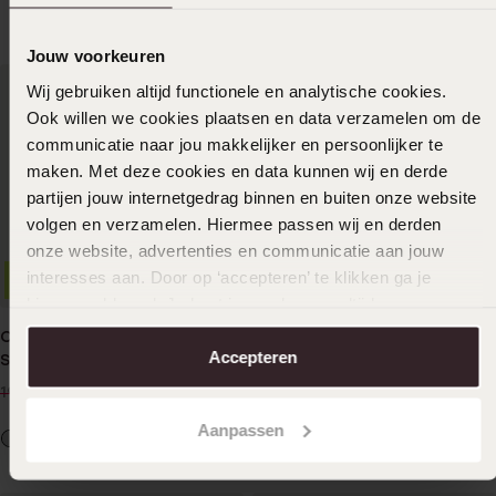
Jouw voorkeuren
Wij gebruiken altijd functionele en analytische cookies.
Ook willen we cookies plaatsen en data verzamelen om de
communicatie naar jou makkelijker en persoonlijker te
maken. Met deze cookies en data kunnen wij en derde
partijen jouw internetgedrag binnen en buiten onze website
volgen en verzamelen. Hiermee passen wij en derden
onze website, advertenties en communicatie aan jouw
interesses aan. Door op ‘accepteren’ te klikken ga je
-30%
Wasserdicht
Nachhaltig
hiermee akkoord. Je kunt je voorkeuren altijd weer
aanpassen. Lees er meer over in ons
cookiebeleid
.
Ohrringe aus Edelstahl mit
Vergoldete
Accepteren
Schmetterling
Edelstahlohrringe, Mesh
13
19
99
99
19.99
Aanpassen
+1