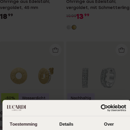
Ohrringe aus Edelstahl,
Ohrringe aus Edelstahl,
vergoldet, 45 mm
vergoldet, mit Schmetterling
18
13
99
99
19.99
-50%
Wasserdicht
Nachhaltig
Guess Ohrstecker aus
Edelstahlohrringe mit Kristall
Edelstahl, vergoldet, LOVE
22
99
Toestemming
Details
Over
GUESS
25
00
50.00