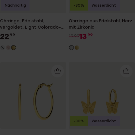
Nachhaltig
-30%
Wasserdicht
Ohrringe, Edelstahl,
Ohrringe aus Edelstahl, Herz
vergoldet, Light Colorado-
mit Zirkonia
Kristall
22
13
99
99
19.99
-30%
Wasserdicht