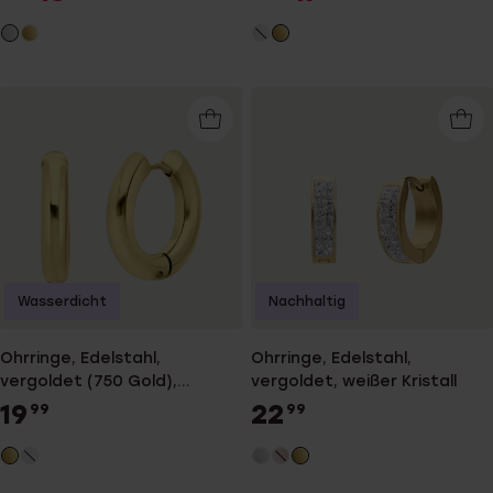
Wasserdicht
Nachhaltig
Ohrringe, Edelstahl,
Ohrringe, Edelstahl,
vergoldet (750 Gold),
vergoldet, weißer Kristall
Seraphine
19
22
99
99