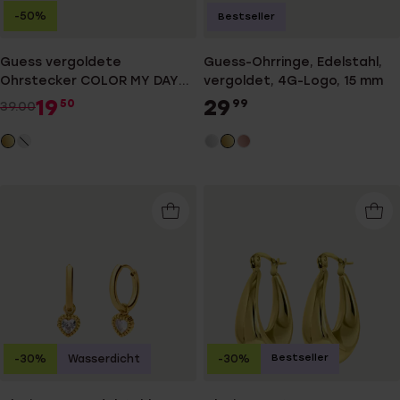
-50%
Bestseller
Guess vergoldete
Guess-Ohrringe, Edelstahl,
Ohrstecker COLOR MY DAY
vergoldet, 4G-Logo, 15 mm
Transparent
19
29
50
99
39.00
Bestseller
-30%
Wasserdicht
-30%