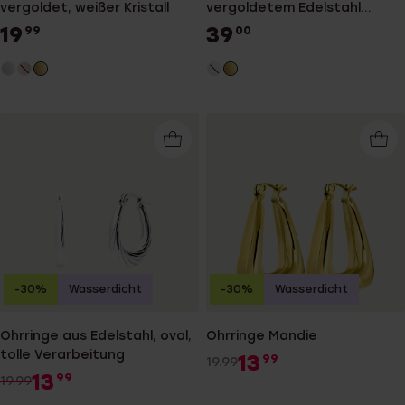
vergoldet, weißer Kristall
vergoldetem Edelstahl
STUDS PARTY
19
39
99
00
-30%
Wasserdicht
-30%
Wasserdicht
Ohrringe aus Edelstahl, oval,
Ohrringe Mandie
tolle Verarbeitung
13
99
19.99
13
99
19.99