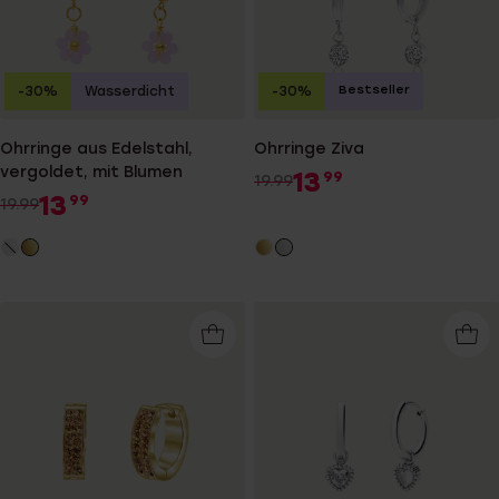
Bestseller
-30%
Wasserdicht
-30%
Ohrringe aus Edelstahl,
Ohrringe Ziva
vergoldet, mit Blumen
13
99
19.99
13
99
19.99