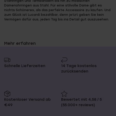
Stahlringen und -armbändern bis hin zu modischen
Seite
Damenohrringen aus Stahl. Für eine stilvolle Dame gibt es
nichts Schöneres, als das perfekte Accessoire zu kaufen. Und
zum Glück ist Lucardi bezahlbar, denn jetzt geben Sie kein
Vermögen dafür aus, jeden Tag bis ins Detail gut auszusehen.
Damenohrringe aus Stahl: stilvoll &
Mehr erfahren
cool
Schnelle Lieferzeiten
14 Tage kostenlos
Mit Lucardi sind Sie immer auf dem neuesten Stand der Trends
zurücksenden
bei modischen Schmuckstücken. Dies gilt auch für unsere
Damenohrringe aus Stahl! Wir sorgen dafür, dass unsere
Kollektion immer auf dem neuesten Stand ist. So müssen Sie
sich diesbezüglich keine Sorgen machen!
Kostenloser Versand ab
Bewertet mit 4,58 / 5
Wussten Sie zum Beispiel, dass die Doppelohrringe voll im
€49
(55.000+ reviews)
Trend liegen? Bei Lucardi bieten wir sie in allen möglichen
Farben mit und ohne Kristall. Wir haben auch ein großes
Angebot für Damen, die Ihr Büro-Outfit vervollständigen