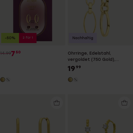
2 für 1
-50%
Nachhaltig
7
50
14.99
Ohrringe, Edelstahl,
vergoldet (750 Gold),
Modeste
19
99