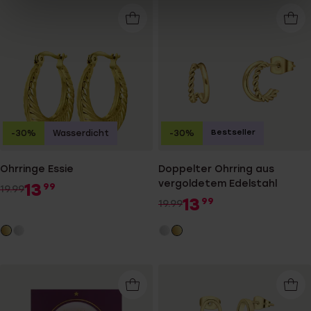
Bestseller
-30%
Wasserdicht
-30%
Ohrringe Essie
Doppelter Ohrring aus
vergoldetem Edelstahl
13
99
19.99
13
99
19.99