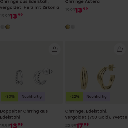
Ohrringe aus Edelstahl,
Ohrringe Astera
vergoldet, Herz mit Zirkonia
13
99
19.99
13
99
19.99
-30%
Nachhaltig
-22%
Nachhaltig
Doppelter Ohrring aus
Ohrringe, Edelstahl,
Edelstahl
vergoldet (750 Gold), Yvette
13
17
99
99
19.99
22.99