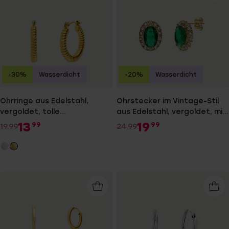
-30%
Wasserdicht
-20%
Wasserdicht
Ohrringe aus Edelstahl,
Ohrstecker im Vintage-Stil
vergoldet, tolle
aus Edelstahl, vergoldet, mit
Verarbeitung
grünem Zirkonia
13
19
99
99
19.99
24.99