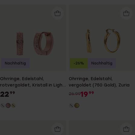
Nachhaltig
-26%
Nachhaltig
Ohrringe, Edelstahl,
Ohrringe, Edelstahl,
rotvergoldet, Kristall in Light
vergoldet (750 Gold), Zuria
Peach
22
19
99
99
26.99