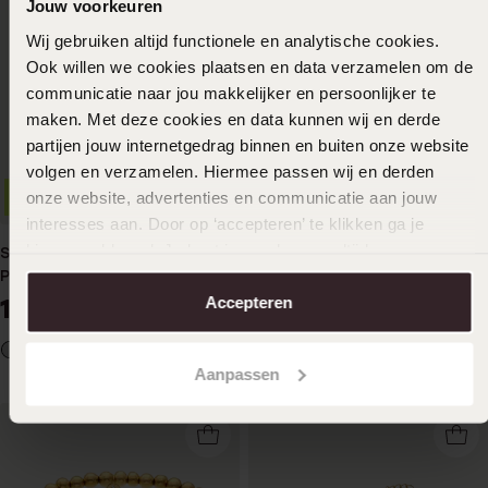
Jouw voorkeuren
Wij gebruiken altijd functionele en analytische cookies.
Ook willen we cookies plaatsen en data verzamelen om de
communicatie naar jou makkelijker en persoonlijker te
maken. Met deze cookies en data kunnen wij en derde
partijen jouw internetgedrag binnen en buiten onze website
volgen en verzamelen. Hiermee passen wij en derden
onze website, advertenties en communicatie aan jouw
3=2
3=2
interesses aan. Door op ‘accepteren’ te klikken ga je
hiermee akkoord. Je kunt je voorkeuren altijd weer
Stahlperlenarmband mit
Edelstahl-Perlenarmband für
aanpassen. Lees er meer over in ons
cookiebeleid
.
Perle für Damen
Damen
Accepteren
14
17
99
99
Aanpassen