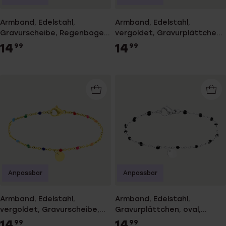
Armband, Edelstahl,
Armband, Edelstahl,
Gravurscheibe, Regenbogen,
vergoldet, Gravurplättchen,
Emaille
oval, schwarz, Emaille
14
14
99
99
Anpassbar
Anpassbar
Armband, Edelstahl,
Armband, Edelstahl,
vergoldet, Gravurscheibe,
Gravurplättchen, oval,
Regenbogen, Emaille
schwarz, Emaille
14
14
99
99