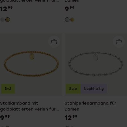
goldplattierten Perlen für
Damen
Damen
12
9
99
99
3=2
Sale
Nachhaltig
Stahlarmband mit
Stahlperlenarmband für
goldplattierten Perlen für
Damen
Damen
9
12
99
99