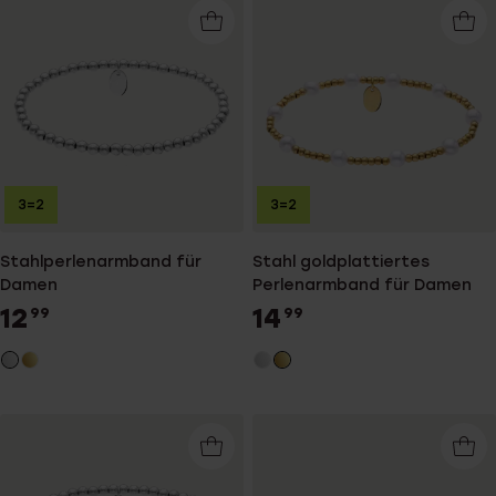
3=2
3=2
Stahlperlenarmband für
Stahl goldplattiertes
Damen
Perlenarmband für Damen
12
14
99
99