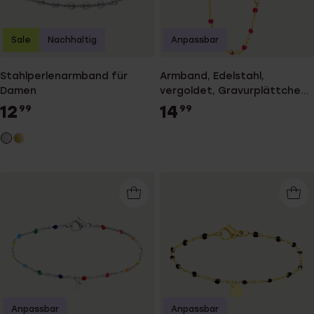
Sale
Nachhaltig
Anpassbar
Stahlperlenarmband für
Armband, Edelstahl,
Damen
vergoldet, Gravurplättchen,
Herz, Fuchsia, Emaille
12
14
99
99
Anpassbar
Anpassbar