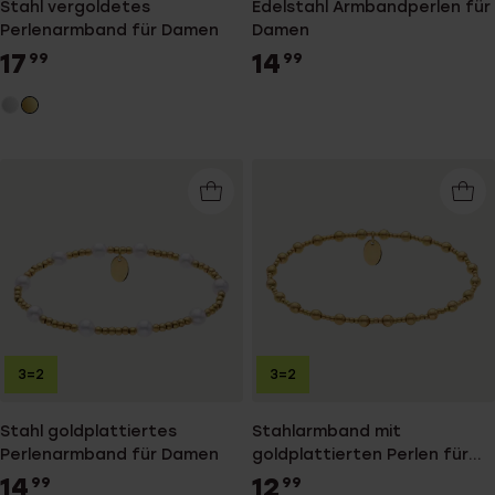
Stahl vergoldetes
Edelstahl Armbandperlen für
Perlenarmband für Damen
Damen
17
14
99
99
3=2
3=2
Stahl goldplattiertes
Stahlarmband mit
Perlenarmband für Damen
goldplattierten Perlen für
Damen
14
12
99
99