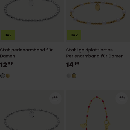
3=2
3=2
Stahlperlenarmband für
Stahl goldplattiertes
Damen
Perlenarmband für Damen
12
14
99
99