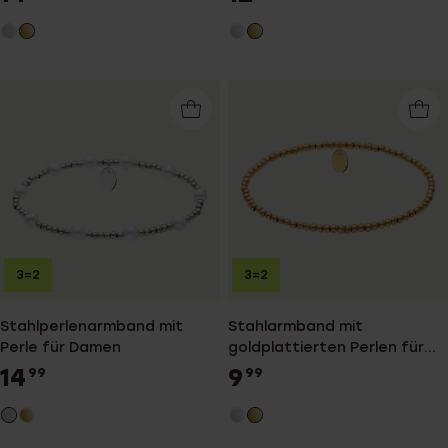
3=2
3=2
Stahlperlenarmband mit
Stahlarmband mit
Perle für Damen
goldplattierten Perlen für
Damen
14
9
99
99