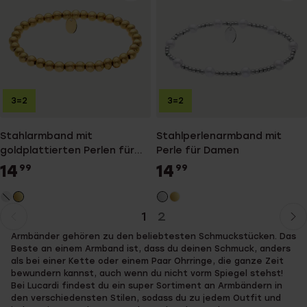
3=2
3=2
Stahlarmband mit
Stahlperlenarmband mit
goldplattierten Perlen für
Perle für Damen
Damen
14
14
99
99
1
2
Aktuelle
Weiter
Armbänder gehören zu den beliebtesten Schmuckstücken. Das
Seite
zur
Beste an einem Armband ist, dass du deinen Schmuck, anders
Seite
als bei einer Kette oder einem Paar Ohrringe, die ganze Zeit
bewundern kannst, auch wenn du nicht vorm Spiegel stehst!
Bei Lucardi findest du ein super Sortiment an Armbändern in
den verschiedensten Stilen, sodass du zu jedem Outfit und