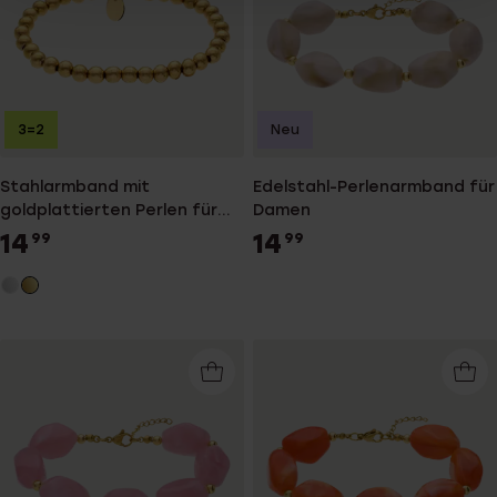
3=2
Neu
Stahlarmband mit
Edelstahl-Perlenarmband für
goldplattierten Perlen für
Damen
Damen
14
14
99
99