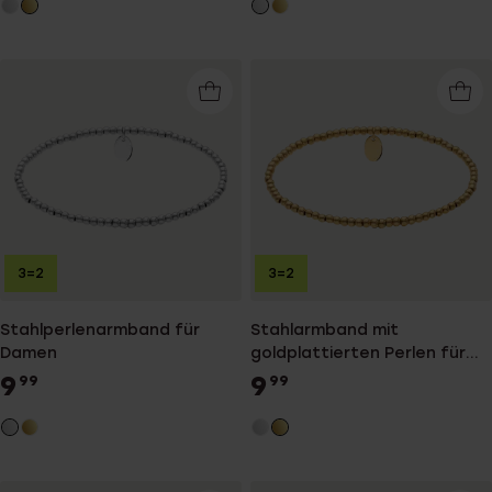
3=2
3=2
Stahlperlenarmband für
Stahlarmband mit
Damen
goldplattierten Perlen für
Damen
9
9
99
99