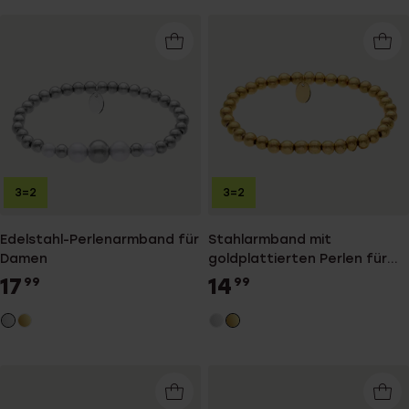
3=2
3=2
Edelstahl-Perlenarmband für
Stahlarmband mit
Damen
goldplattierten Perlen für
Damen
17
14
99
99