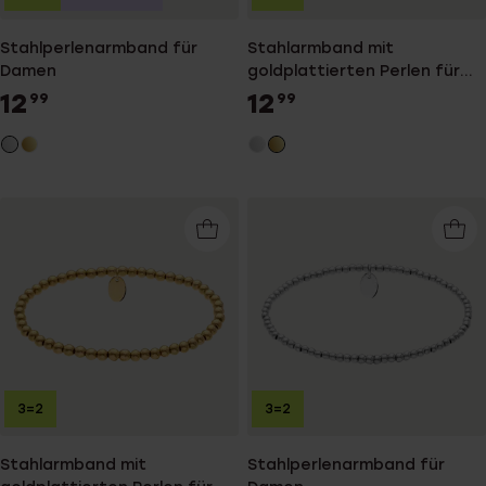
Stahlperlenarmband für
Stahlarmband mit
Damen
goldplattierten Perlen für
Damen
12
12
99
99
3=2
3=2
Stahlarmband mit
Stahlperlenarmband für