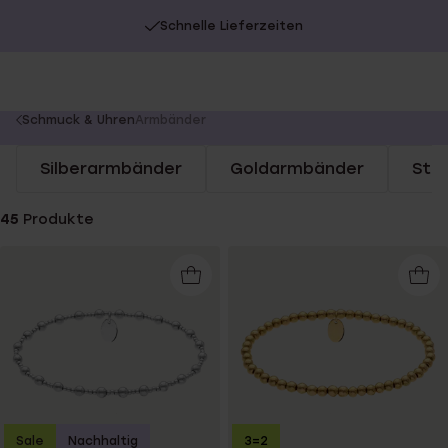
Schnelle Lieferzeiten
You
Schmuck & Uhren
Armbänder
are
Silberarmbänder
Goldarmbänder
Sta
here:
45
Produkte
Sale
Nachhaltig
3=2